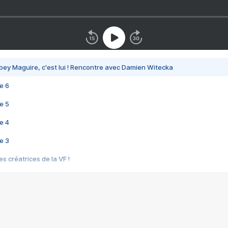
bey Maguire, c'est lui ! Rencontre avec Damien Witecka
e 6
e 5
e 4
e 3
s créatrices de la VF !
e 2
e 1
e Mektoub My Love arrive enfin ! Rencontre avec Shaïn Boumedine et Sal