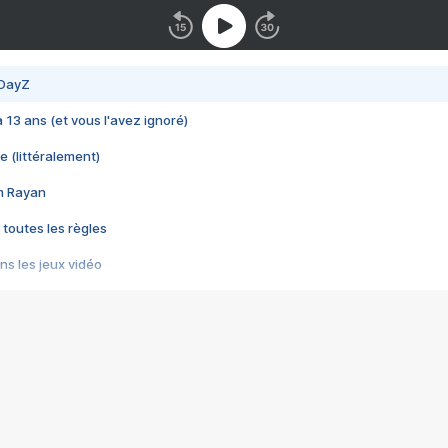
 DayZ
 a 13 ans (et vous l'avez ignoré)
e (littéralement)
im Rayan
 toutes les règles
s les jeux vidéo
us choquant de Rockstar ? - Le scandale BULLY
e plus moche de Steam
du RÊVE tourne au CAUCHEMAR
pendant 8 heures
it… à tort